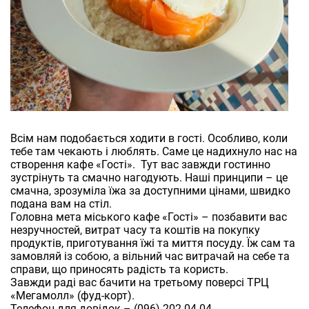
Всім нам подобається ходити в гості. Особливо, коли
тебе там чекають і люблять. Саме це надихнуло нас на
створення кафе «Гості». Тут вас завжди гостинно
зустрінуть та смачно нагодують. Наші принципи – це
смачна, зрозуміла їжа за доступними цінами, швидко
подана вам на стіл.
Головна мета міського кафе «Гості» – позбавити вас
незручностей, витрат часу та коштів на покупку
продуктів, приготування їжі та миття посуду. Їж сам та
замовляй із собою, а вільний час витрачай на себе та
справи, що приносять радість та користь.
Завжди раді вас бачити на третьому поверсі ТРЦ
«Мегамолл» (фуд-корт).
Телефон для довідок – (096) 202-04-04.